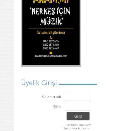
Üyelik Girişi
Kullanıcı adı
Şifre
Parolamı unuttum
Üye olmak istiyorum