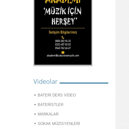
Videolar
BATERİ DERS VİDEO
BATERİSTLER
MARKALAR
SOKAK MÜZİSYENLERİ