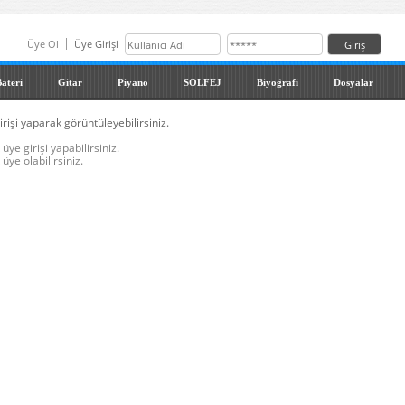
Üye Ol
Üye Girişi
ateri
Gitar
Piyano
SOLFEJ
Biyoğrafi
Dosyalar
irişi yaparak görüntüleyebilirsiniz.
üye girişi yapabilirsiniz.
üye olabilirsiniz.