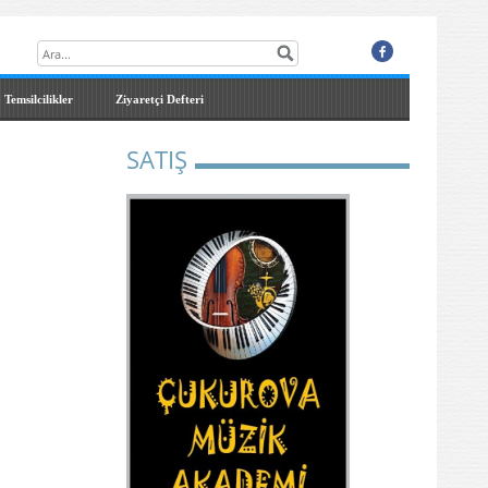
Temsilcilikler
Ziyaretçi Defteri
SATIŞ