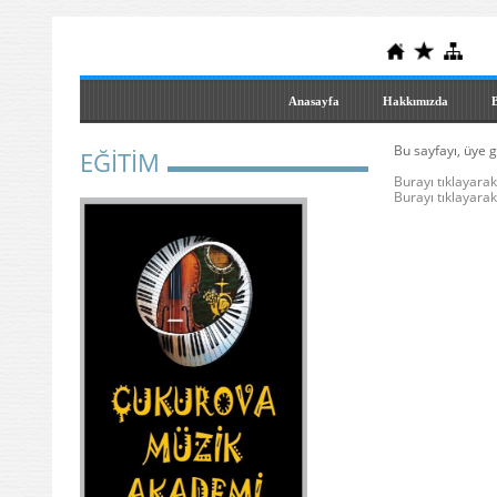
Anasayfa
Hakkımızda
B
Bu sayfayı, üye g
EĞİTİM
Burayı tıklayarak 
Burayı tıklayarak 