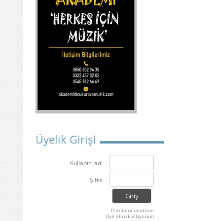
Üyelik Girişi
Kullanıcı adı
Şifre
Parolamı unuttum
Üye olmak istiyorum