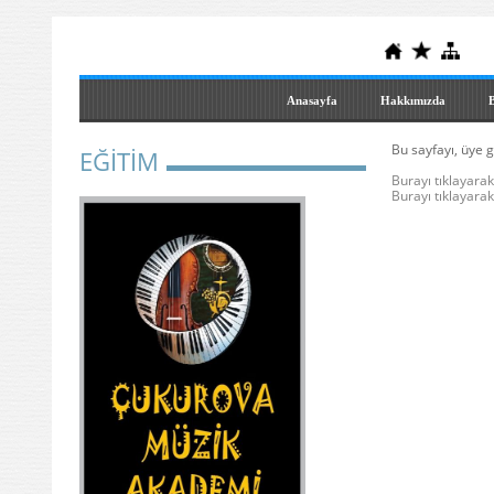
Anasayfa
Hakkımızda
B
Bu sayfayı, üye g
EĞİTİM
Burayı tıklayarak 
Burayı tıklayarak 