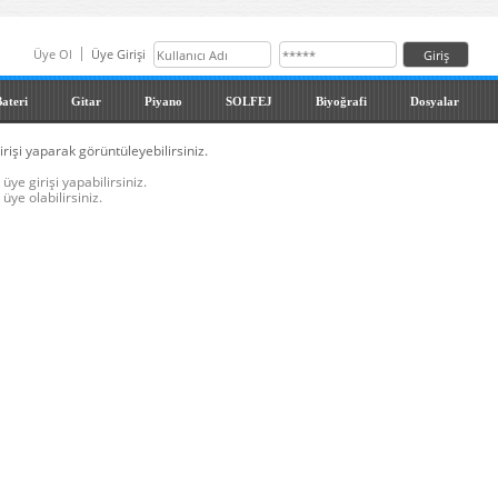
Üye Ol
Üye Girişi
ateri
Gitar
Piyano
SOLFEJ
Biyoğrafi
Dosyalar
irişi yaparak görüntüleyebilirsiniz.
üye girişi yapabilirsiniz.
üye olabilirsiniz.