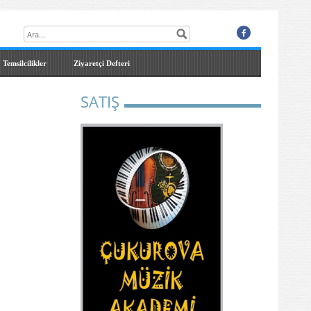
Temsilcilikler
Ziyaretçi Defteri
SATIŞ