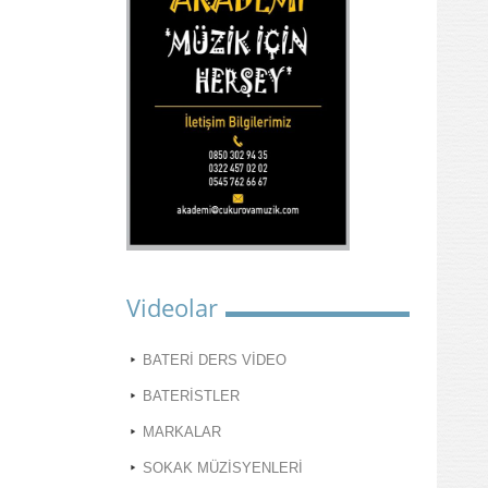
Videolar
BATERİ DERS VİDEO
BATERİSTLER
MARKALAR
SOKAK MÜZİSYENLERİ